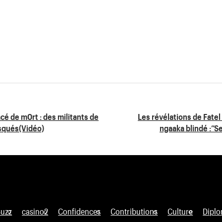
é de m0rt : des militants de
Les révélations de Fate
squés(Vidéo)
ngaaka blindé :”
Buzz
casino2
Confidences
Contributions
Culture
Diplo