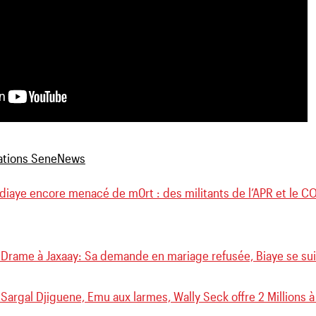
diaye encore menacé de m0rt : des militants de l’APR et le 
 Drame à Jaxaay: Sa demande en mariage refusée, Biaye se su
Sargal Djiguene, Emu aux larmes, Wally Seck offre 2 Millions