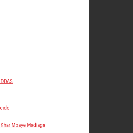
CODDAS
icide
 à Khar Mbaye Madiaga