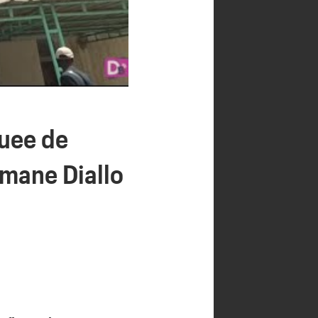
quee de
smane Diallo