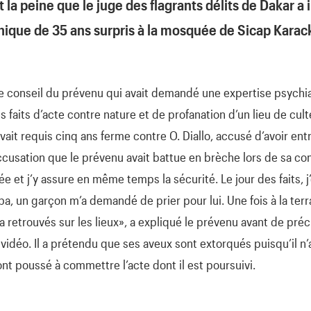
 la peine que le juge des flagrants délits de Dakar a in
anique de 35 ans surpris à la mosquée de Sicap Karac
 le conseil du prévenu qui avait demandé une expertise psychia
faits d’acte contre nature et de profanation d’un lieu de culte.
avait requis cinq ans ferme contre O. Diallo, accusé d’avoir en
ccusation que le prévenu avait battue en brèche lors de sa co
et j’y assure en même temps la sécurité. Le jour des faits, j’
ba, un garçon m’a demandé de prier pour lui. Une fois à la te
 retrouvés sur les lieux», a expliqué le prévenu avant de précis
vidéo. Il a prétendu que ses aveux sont extorqués puisqu’il n’a
’ont poussé à commettre l’acte dont il est poursuivi.