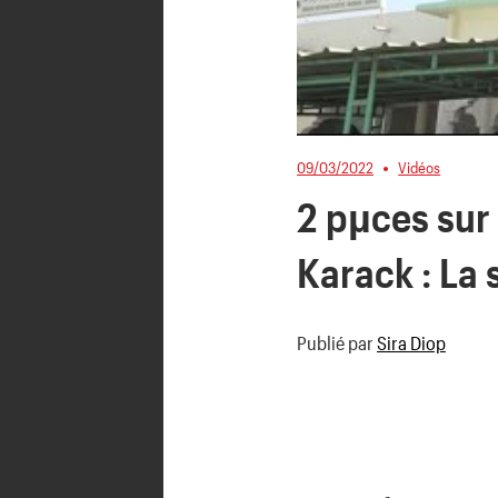
09/03/2022
Vidéos
2 pµces sur
Karack : La
Publié par
Sira Diop