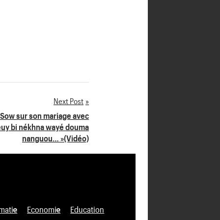
Next Post
l Sow sur son mariage avec
Seuy bi nékhna wayé douma
nanguou… »(Vidéo)
matie
Economie
Education