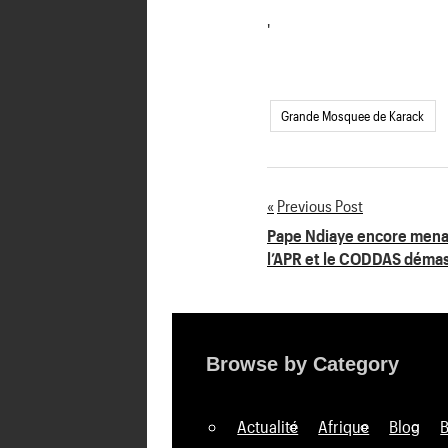
'
Grande Mosquee de Karack
Previous Post
Navigation
Pape Ndiaye encore menac
l’APR et le CODDAS déma
de
l’article
Browse by Category
Actualité
Afrique
Blog