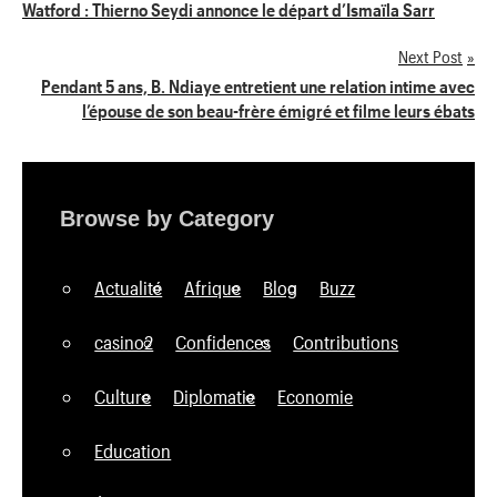
Navigation
Watford : Thierno Seydi annonce le départ d’Ismaïla Sarr
de
Next Post
Pendant 5 ans, B. Ndiaye entretient une relation intime avec
l’article
l’épouse de son beau-frère émigré et filme leurs ébats
Browse by Category
Actualité
Afrique
Blog
Buzz
casino2
Confidences
Contributions
Culture
Diplomatie
Economie
Education