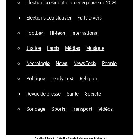
Élection présidentielle sénégalaise de 2024
Elections Legislatives
Faits Divers
Football
Hi-tech
International
Justice
Lamb
Médias
Musique
Nécrologie
News
News Tech
People
Politique
ready_text
Religion
Revue de presse
Santé
Société
Sondage
Sports
Transport
Vidéos
Sadio Mané | Wally Seck | Youssou Ndour