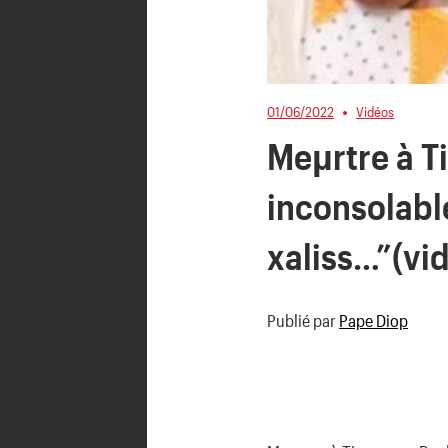
01/06/2022
Vidéos
Meµrtre à T
inconsolabl
xaliss…”(vi
Publié par
Pape Diop