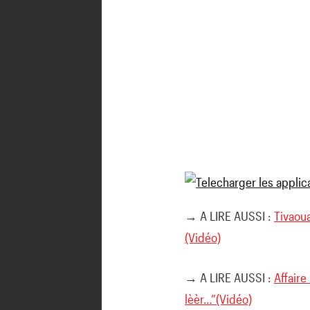
→ A LIRE AUSSI :
Tivaoua
(Vidéo)
→ A LIRE AUSSI :
Affaire
lèèr…”(Vidéo)