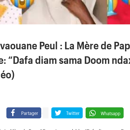
ivaouane Peul : La Mère de P
e: “Dafa diam sama Doom nda
déo)
Partager
Twitter
Whatsapp