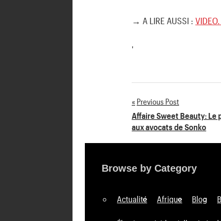
→ A LIRE AUSSI :
VIDEO. 
'
Previous Post
Navigation
Affaire Sweet Beauty: Le 
aux avocats de Sonko
de
l’article
Browse by Category
Actualité
Afrique
Blog