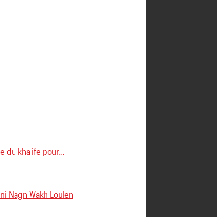
le du khalife pour…
 Gni Nagn Wakh Loulen