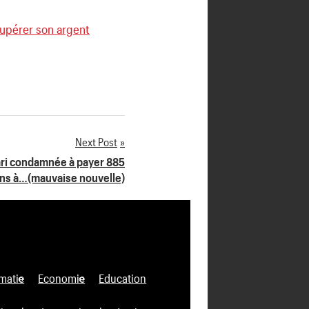
cupérer son argent
Next Post
Wari condamnée à payer 885
ons à…(mauvaise nouvelle)
matie
Economie
Education