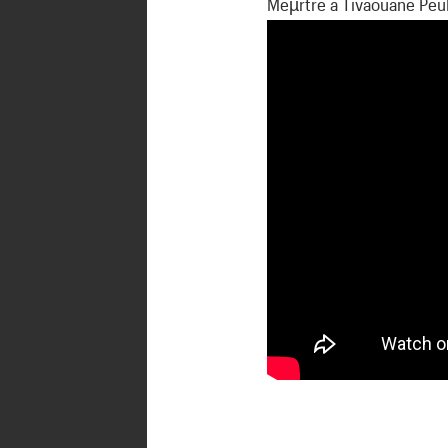
Meµrtre à Tivaouane Peu