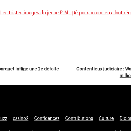
Les tristes images du jeune P. M. tµé par son ami en allant ré
parquet inflige une 2e défaite
Contentieux judiciaire : 
milli
Buzz
casino2
Confidences
Contributions
Culture
Diplo