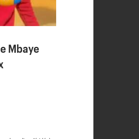
ape Mbaye
x