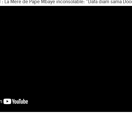
l : La Mère de Pape Mbaye inconsolable: “Dafa diam sama Doo