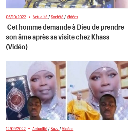
06/10/2022
Actualité
/
Société
/
Vidéos
Cet homme demande à Dieu de prendre
son âme après sa visite chez Khass
(Vidéo)
12/09/2022
Actualité
/
Buzz
/
Vidéos