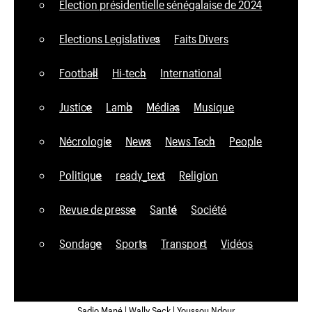
Élection présidentielle sénégalaise de 2024
Elections Legislatives
Faits Divers
Football
Hi-tech
International
Justice
Lamb
Médias
Musique
Nécrologie
News
News Tech
People
Politique
ready_text
Religion
Revue de presse
Santé
Société
Sondage
Sports
Transport
Vidéos
Sadio Mané | Wally Seck | Youssou Ndour