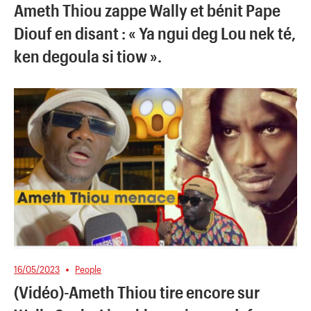
Ameth Thiou zappe Wally et bénit Pape
Diouf en disant : « Ya ngui deg Lou nek té,
ken degoula si tiow ».
16/05/2023
People
(Vidéo)-Ameth Thiou tire encore sur