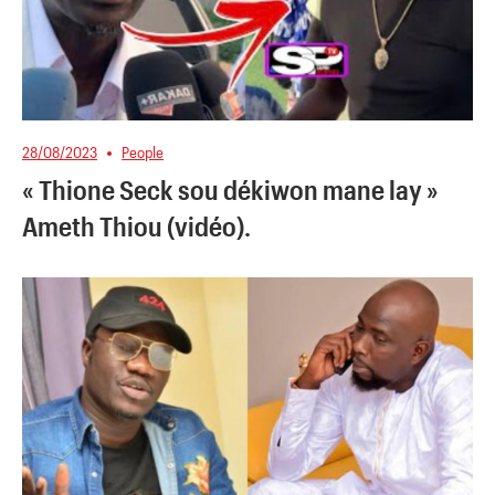
28/08/2023
People
« Thione Seck sou dékiwon mane lay »
Ameth Thiou (vidéo).