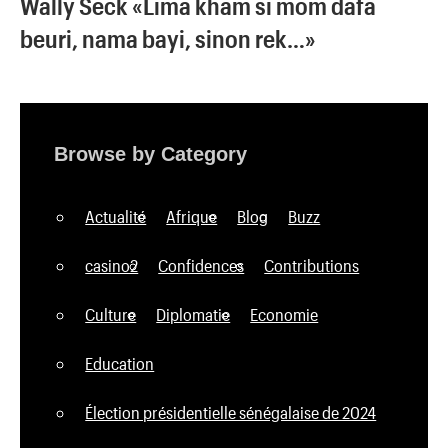
Wally Seck «Lima kham si mom dafa
beuri, nama bayi, sinon rek…»
Browse by Category
Actualité
Afrique
Blog
Buzz
casino2
Confidences
Contributions
Culture
Diplomatie
Economie
Education
Élection présidentielle sénégalaise de 2024