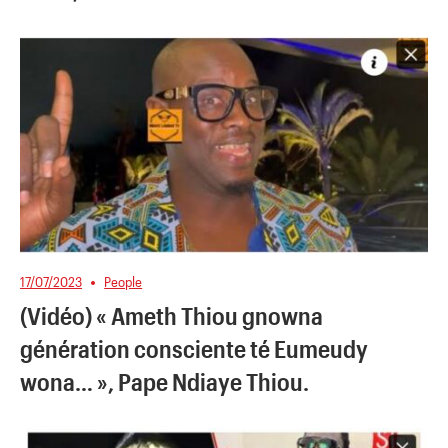
17/07/2023
People
(Vidéo) « Ameth Thiou gnowna
génération consciente té Eumeudy
wona… », Pape Ndiaye Thiou.