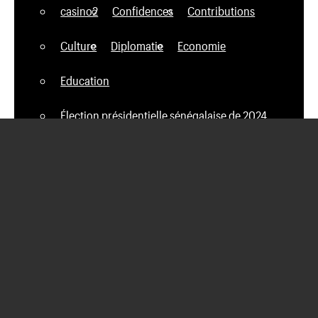
casino2
Confidences
Contributions
Culture
Diplomatie
Economie
Education
Élection présidentielle sénégalaise de 2024
Elections Legislatives
Faits Divers
Football
Hi-tech
International
Justice
Lamb
Médias
Musique
Nécrologie
News
News Tech
People
Politique
ready_text
Religion