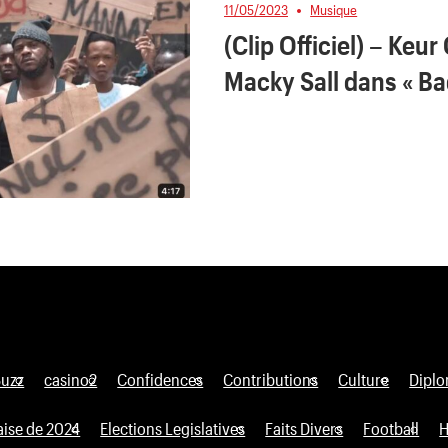
11/05/2023
Musique
(Clip Officiel) – Keur
Macky Sall dans « B
Buzz
casino2
Confidences
Contributions
Culture
Diplo
aise de 2024
Elections Legislatives
Faits Divers
Football
H