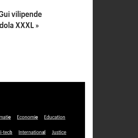
 Gui vilipende
adola XXXL »
matie
Economie
Education
i-tech
International
Justice