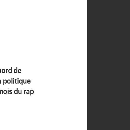
bord de
a politique
mois du rap