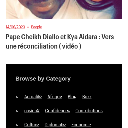
14/06/2023
People
Pape Cheikh Diallo et Kya Aidara : Vers
une réconciliation ( vidéo )
Browse by Category
Actualité
Afrique
Blog
Buzz
casino2
Confidences
Contributions
Culture
Diplomatie
Economie