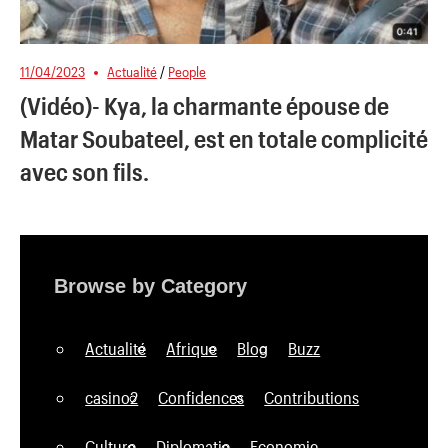
11/04/2023
Actualité
/
People
(Vidéo)- Kya, la charmante épouse de
Matar Soubateel, est en totale complicité
avec son fils.
Browse by Category
Actualité
Afrique
Blog
Buzz
casino2
Confidences
Contributions
Culture
Diplomatie
Economie