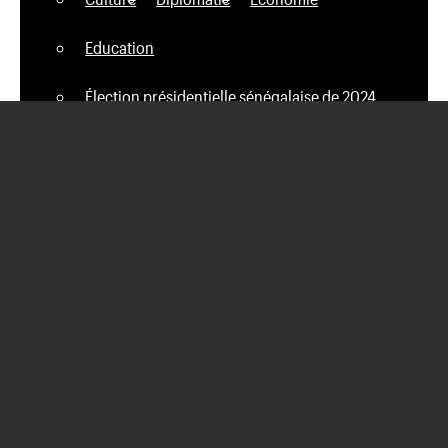
Education
Élection présidentielle sénégalaise de 2024
Elections Legislatives
Faits Divers
Football
Hi-tech
International
Justice
Lamb
Médias
Musique
Nécrologie
News
News Tech
People
Politique
ready_text
Religion
Revue de presse
Santé
Société
Sondage
Sports
Transport
Vidéos