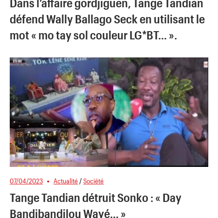
Dans l’affaire gordjiguen, Tange Tandian
défend Wally Ballago Seck en utilisant le
mot « mo tay sol couleur LG*BT… ».
07/04/2023
Actualité
/
Société
Tange Tandian détruit Sonko : « Day
Bandibandilou Wayé… »