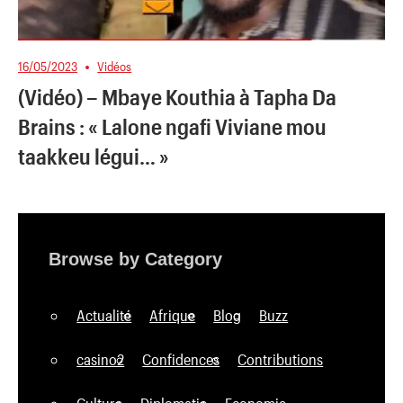
16/05/2023
Vidéos
(Vidéo) – Mbaye Kouthia à Tapha Da
Brains : « Lalone ngafi Viviane mou
taakkeu légui… »
Browse by Category
Actualité
Afrique
Blog
Buzz
casino2
Confidences
Contributions
Culture
Diplomatie
Economie