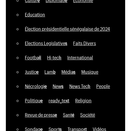
Education
Élection présidentielle sénégalaise de 2024
Elections Legislatives
Faits Divers
Football
Hi-tech
International
Justice
Lamb
Médias
Musique
Nécrologie
News
News Tech
People
Politique
ready_text
Religion
Revue de presse
Santé
Société
Sondage
Sports
Transport
Vidéos