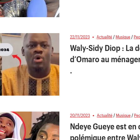
22/11/2023
Actualité
/
Musique
/
Peo
Waly-Sidy Diop : La 
d’Omaro au ménager
.
20/11/2023
Actualité
/
Musique
/
Pe
Ndeye Gueye est en c
polémique entre Waly