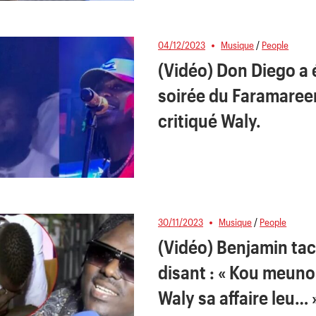
04/12/2023
Musique
/
People
(Vidéo) Don Diego a 
soirée du Faramaree
critiqué Waly.
30/11/2023
Musique
/
People
(Vidéo) Benjamin tac
disant : « Kou meun
Waly sa affaire leu… 