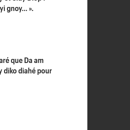
 yi gnoy… ».
aré que Da am
y diko diahé pour