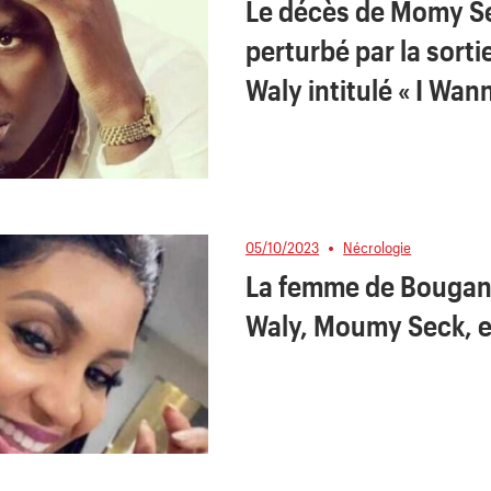
Le décès de Momy Sec
perturbé par la sorti
Waly intitulé « I Wan
05/10/2023
Nécrologie
La femme de Bougan
Waly, Moumy Seck, e