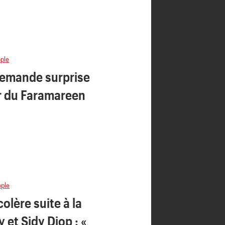
ple
demande surprise
 du Faramareen
ople
olère suite à la
 et Sidy Diop : «