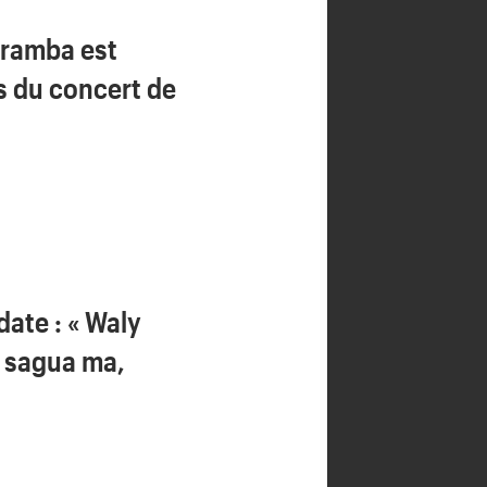
aramba est
rs du concert de
date : « Waly
 sagua ma,