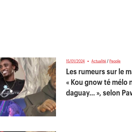
15/01/2024
Actualité
/
People
Les rumeurs sur le m
« Kou gnow té mélo 
daguay… », selon Paw