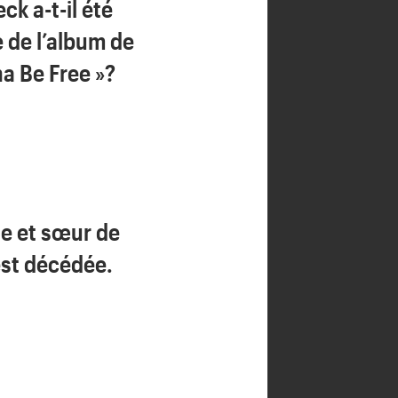
k a-t-il été
e de l’album de
na Be Free »?
e et sœur de
st décédée.