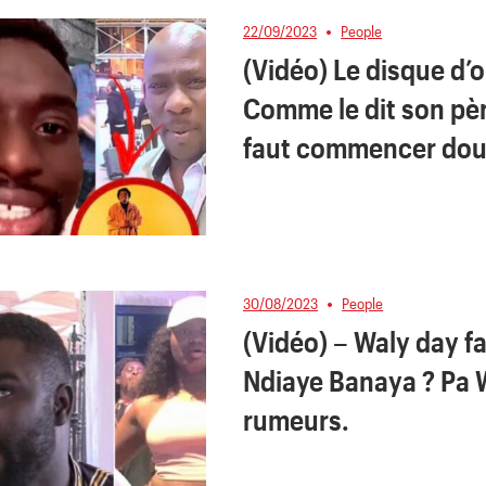
22/09/2023
People
(Vidéo) Le disque d’
Comme le dit son pèr
faut commencer dou
30/08/2023
People
(Vidéo) – Waly day f
Ndiaye Banaya ? Pa W
rumeurs.