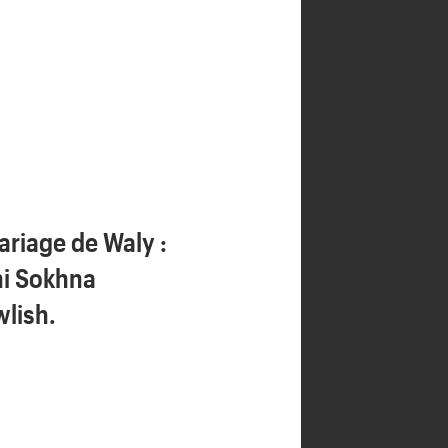
ariage de Waly :
ni Sokhna
lish.