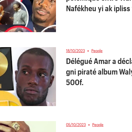
Nafékheu yi ak ipliss
18/10/2023
People
Délégué Amar a décl
gni piraté album Wal
500f.
05/10/2023
People