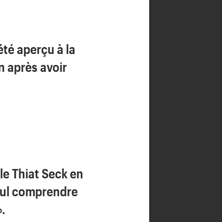
été aperçu à la
n après avoir
le Thiat Seck en
oul comprendre
».