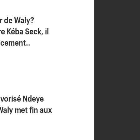
or de Waly?
e Kéba Seck, il
cement..
avorisé Ndeye
aly met fin aux