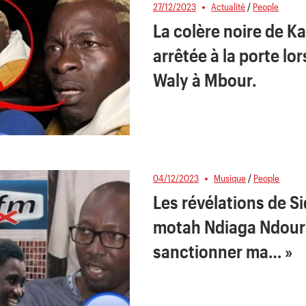
27/12/2023
Actualité
/
People
La colère noire de K
arrêtée à la porte lo
Waly à Mbour.
04/12/2023
Musique
/
People
Les révélations de Si
motah Ndiaga Ndour
sanctionner ma… »