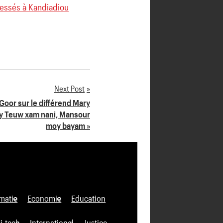
blessés à Kandiadiou
Next Post
oor sur le différend Mary
y Teuw xam nani, Mansour
moy bayam »
matie
Economie
Education
i-tech
International
Justice