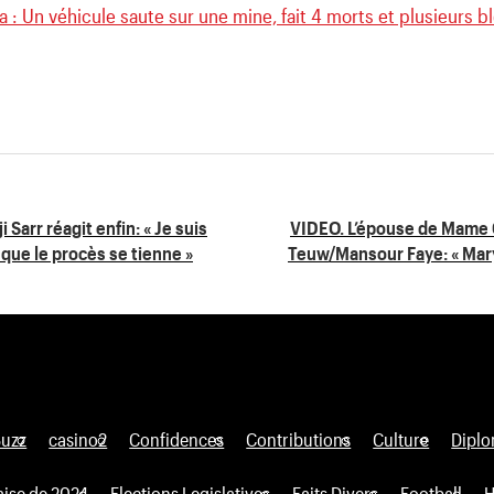
 : Un véhicule saute sur une mine, fait 4 morts et plusieurs 
 Sarr réagit enfin: « Je suis
VIDEO. L’épouse de Mame G
que le procès se tienne »
Teuw/Mansour Faye: « Mar
Buzz
casino2
Confidences
Contributions
Culture
Diplo
aise de 2024
Elections Legislatives
Faits Divers
Football
H