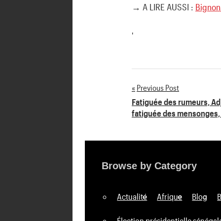
→ A LIRE AUSSI :
Bignona
'
Previous Post
Navigation
Fatiguée des rumeurs, Adji
fatiguée des mensonges, 
de
l’article
Browse by Category
Actualité
Afrique
Blog
Élection présidentielle sénégal