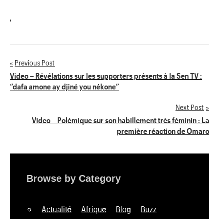
'
Previous Post
Navigation
Video – Révélations sur les supporters présents à la Sen TV :
“dafa amone ay djiné you nékone”
de
Next Post
l’article
Video – Polémique sur son habillement très féminin : La
première réaction de Omaro
Browse by Category
Actualité
Afrique
Blog
Buzz