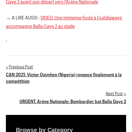
Gaye 2 avant son départ vers l’Arène Nationale
→ A LIRE AUSSI :
VIDEO. Une immense foule à Guédiawaye
accompagne Balla Gaye 2 au stade
'
Previous Post
Navigation
CAN 2021: Victor Osimhen (Nigeria) renonce finalement à la
compétition
de
Next Post
l’article
URGENT. Arène Nationale: Bombardier bat Balla Gaye 2
Browse by Category