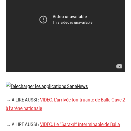
→ A LIRE AUSSI :
VIDEO. L’arrivée tonitruante de Balla Gaye 2
à l’arène nationale
→ A LIRE AUSSI :
VIDEO. Le ”Saraxé” interminable de Balla