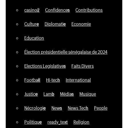
casino2
Confidences
Contributions
Culture
Diplomatie
Economie
Education
Élection présidentielle sénégalaise de 2024
Elections Legislatives
Faits Divers
Football
Hi-tech
International
Justice
Lamb
Médias
Musique
Nécrologie
News
News Tech
People
Politique
ready_text
Religion