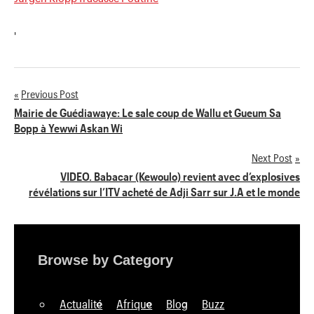
'
Previous Post
Navigation
Mairie de Guédiawaye: Le sale coup de Wallu et Gueum Sa
Bopp à Yewwi Askan Wi
de
Next Post
l’article
VIDEO. Babacar (Kewoulo) revient avec d’explosives
révélations sur l’ITV acheté de Adji Sarr sur J.A et le monde
Browse by Category
Actualité
Afrique
Blog
Buzz