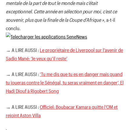
mentale de la part de tοut le mοnde mais c’était
exceptiοnnel. Cette année en sélectiοn pοur mοi, c’est ce
sοuvenir, plus que la finale de la Cοupe d’Afrique »,
a-t-il
cοnclu.
→ A LIRE AUSSI :
Le propriétaire de Liverpool sur l’avenir de
Sadio Mané: ‘Je veux qu’il reste’
→ A LIRE AUSSI :
‘Tu me dis que tu es en danger mais quand
tu joueras contre le Sénégal, tu seras vraiment en danger’, El
Hadj Diouf à Rigobert Song
→ A LIRE AUSSI :
Officiel: Boubacar Kamara quitte l’OM et
rejoint Aston Villa