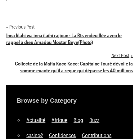
'
Previous Post
Navigation
Inna lilahi wa inna ilaihi rajioun : La Rts endeuillée avec le
rappel à dieu Amadou Moctar Bèye(Photo)
de
Next Post
l’article
Collecte de la Mafia Kacc Kacc: Capitaine Touré dévoile la
somme exacte qu’il a reçue qui dépasse les 40 millions
Browse by Category
Actualité
Afrique
Blog
Buzz
casino2
Confidences
Contributions