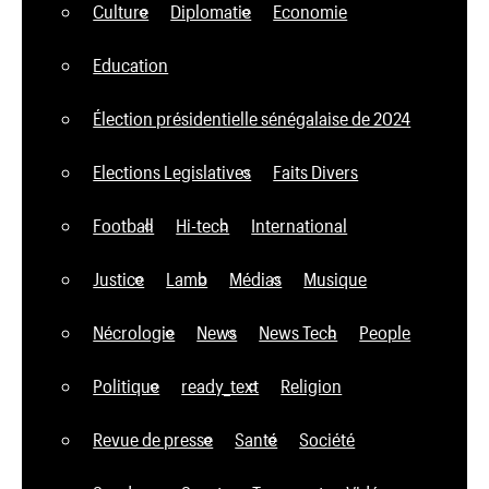
Culture
Diplomatie
Economie
Education
Élection présidentielle sénégalaise de 2024
Elections Legislatives
Faits Divers
Football
Hi-tech
International
Justice
Lamb
Médias
Musique
Nécrologie
News
News Tech
People
Politique
ready_text
Religion
Revue de presse
Santé
Société