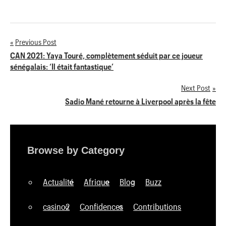
Previous Post
Navigation
CAN 2021: Yaya Touré, complètement séduit par ce joueur
sénégalais: ‘Il était fantastique’
de
Next Post
l’article
Sadio Mané retourne à Liverpool après la fête
Browse by Category
Actualité
Afrique
Blog
Buzz
casino2
Confidences
Contributions