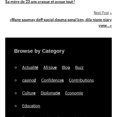
Sa mère de 23 ans craque et avoue tout !
de
Next Post
l’article
«Mane soumay deff social douma sonal ken, dila niane niary
yone…»
Browse by Category
Actualité
Afrique
Blog
Buzz
casino2
Confidences
Contributions
Culture
Diplomatie
Economie
Education