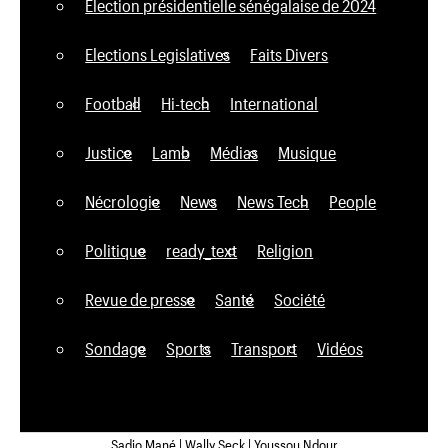
Élection présidentielle sénégalaise de 2024
Elections Legislatives
Faits Divers
Football
Hi-tech
International
Justice
Lamb
Médias
Musique
Nécrologie
News
News Tech
People
Politique
ready_text
Religion
Revue de presse
Santé
Société
Sondage
Sports
Transport
Vidéos
Sadio Mané | Wally Seck | Youssou Ndour