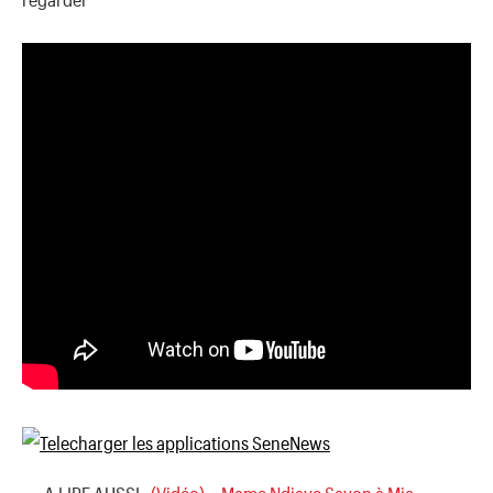
→ A LIRE AUSSI :
(Vidéo) – Mame Ndiaye Savon à Mia