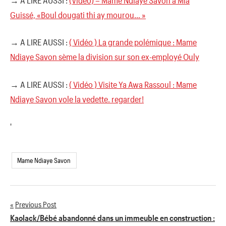
Guissé, «Boul dougati thi ay mourou… »
→ A LIRE AUSSI :
( Vidéo ) La grande polémique : Mame
Ndiaye Savon sème la division sur son ex-employé Ouly
→ A LIRE AUSSI :
( Vidéo ) Visite Ya Awa Rassoul : Mame
Ndiaye Savon vole la vedette. regarder!
'
Mame Ndiaye Savon
Previous Post
Navigation
Kaolack/Bébé abandonné dans un immeuble en construction :