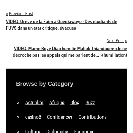
Previous Post
Navigation
VIDEO. Grève de la Faim à Guédiawaye : Des étudiants de
l’UVS dans un état critique, évacués
de
Next Post
l’article
VIDEO. Mame Boye Diao humilie Malick Thiandoum: «Je ne
décroche pas les appels qui me parlent de… »(humiliation)
Browse by Category
Actualité
Afrique
Blog
Buzz
casino2
Confidences
Contributions
Culture
Diplomatie
Economie