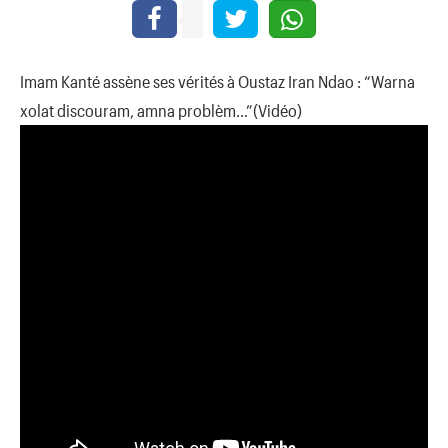
Imam Kanté assène ses vérités à Oustaz Iran Ndao : “Warna
xolat discouram, amna problèm…”(Vidéo)