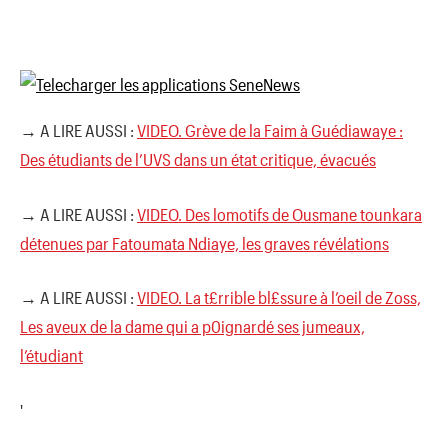
→ A LIRE AUSSI :
VIDEO. Grève de la Faim à Guédiawaye :
Des étudiants de l’UVS dans un état critique, évacués
→ A LIRE AUSSI :
VIDEO. Des lomotifs de Ousmane tounkara
détenues par Fatoumata Ndiaye, les graves révélations
→ A LIRE AUSSI :
VIDEO. La t£rrible bl£ssure à l’oeil de Zoss,
Les aveux de la dame qui a p0ignardé ses jumeaux,
l’étudiant
'