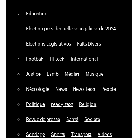
Education
Élection présidentielle sénégalaise de 2024
Elections Legislatives
Faits Divers
Football
Hi-tech
International
Justice
Lamb
Médias
Musique
Nécrologie
News
News Tech
People
Politique
ready_text
Religion
Revue de presse
Santé
Société
Sondage
Sports
Transport
Vidéos