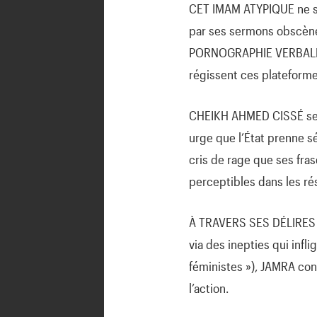
CET IMAM ATYPIQUE ne se 
par ses sermons obscènes
PORNOGRAPHIE VERBALE, a
régissent ces plateforme
CHEIKH AHMED CISSÉ se r
urge que l’État prenne s
cris de rage que ses fra
perceptibles dans les rés
À TRAVERS SES DÉLIRES v
via des inepties qui infl
féministes »), JAMRA con
l’action.