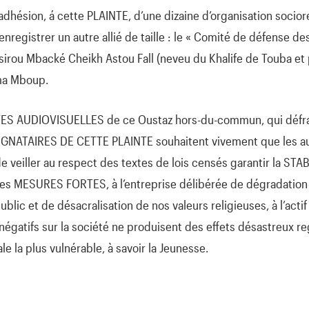
adhésion, á cette PLAINTE, d’une dizaine d’organisation socior
nregistrer un autre allié de taille : le « Comité de défense de
sirou Mbacké Cheikh Astou Fall (neveu du Khalife de Touba et 
ama Mboup.
S AUDIOVISUELLES de ce Oustaz hors-du-commun, qui défrai
SIGNATAIRES DE CETTE PLAINTE souhaitent vivement que les au
e veiller au respect des textes de lois censés garantir la STA
 des MESURES FORTES, à l’entreprise délibérée de dégradati
blic et de désacralisation de nos valeurs religieuses, à l’act
négatifs sur la société ne produisent des effets désastreux r
le la plus vulnérable, à savoir la Jeunesse.