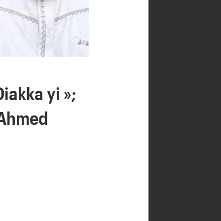
iakka yi »;
h Ahmed