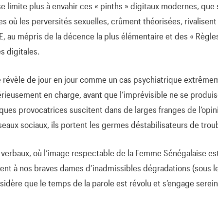
limite plus à envahir ces « pinths » digitaux modernes, que 
 où les perversités sexuelles, crûment théorisées, rivalisent
u mépris de la décence la plus élémentaire et des « Règle
s digitales.
évèle de jour en jour comme un cas psychiatrique extrêmem
érieusement en charge, avant que l’imprévisible ne se produis
sques provocatrices suscitent dans de larges franges de l’opi
eaux sociaux, ils portent les germes déstabilisateurs de troubl
erbaux, où l’image respectable de la Femme Sénégalaise es
igent à nos braves dames d’inadmissibles dégradations (sous le
sidère que le temps de la parole est révolu et s’engage sere