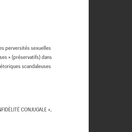
s perversités sexuelles
ises » (préservatifs) dans
rhétoriques scandaleuses
NFIDÉLITÉ CONJUGALE »,