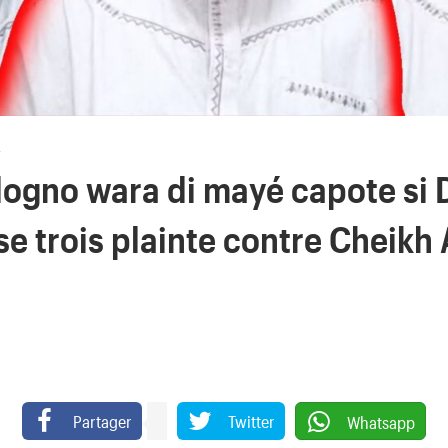
e
ogno wara di mayé capote si D
e trois plainte contre Cheik
Partager
Twitter
Whatsapp