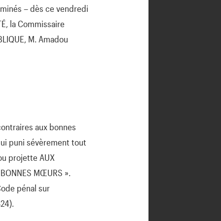
iminés – dès ce vendredi
TÉ, la Commissaire
UBLIQUE, M. Amadou
contraires aux bonnes
 qui puni sévèrement tout
ou projette AUX
UX BONNES MŒURS ».
Code pénal sur
24).