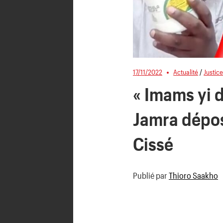
17/11/2022
Actualité
/
Justic
« Imams yi d
Jamra dépos
Cissé
Publié par
Thioro Saakho