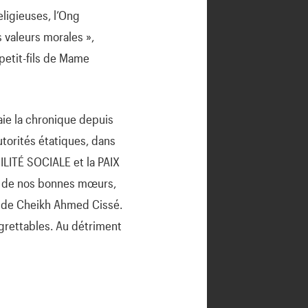
eligieuses, l’Ong
s valeurs morales »,
petit-fils de Mame
e la chronique depuis
torités étatiques, dans
BILITÉ SOCIALE et la PAIX
on de nos bonnes mœurs,
if de Cheikh Ahmed Cissé.
egrettables. Au détriment