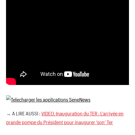
→ A LIRE AUSSI :
VIDEO. Inauguration du TER : L’arrivée en
grande pompe du Président pour inaugurer ‘son’ Ter