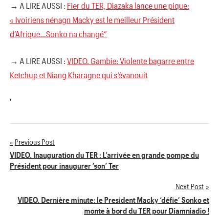
→ A LIRE AUSSI :
Fier du TER, Diazaka lance une pique:
« Ivoiriens nénagn Macky est le meilleur Président
d’Afrique…Sonko na changé”
→ A LIRE AUSSI :
VIDEO. Gambie: Violente bagarre entre
Ketchup et Niang Kharagne qui s’évanouit
'
Previous Post
Navigation
VIDEO. Inauguration du TER : L’arrivée en grande pompe du
Président pour inaugurer ‘son’ Ter
de
Next Post
l’article
VIDEO. Dernière minute: le President Macky ‘défie’ Sonko et
monte à bord du TER pour Diamniadio !