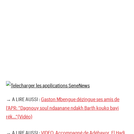
→ A LIRE AUSSI :
Gaston Mbengue dézingue ses amis de
l’APR: “Dagnouy soul ndaanane ndakh Barth kouko bayi
rék…”(Vidéo)
→ A LIRE AUSSI :
VIDEO. Accompagné de Adébayor, El Hadj