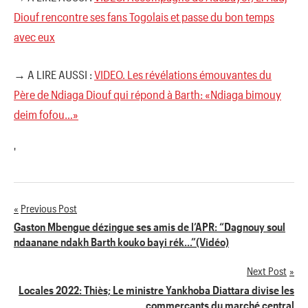
Diouf rencontre ses fans Togolais et passe du bon temps
avec eux
→ A LIRE AUSSI :
VIDEO. Les révélations émouvantes du
Père de Ndiaga Diouf qui répond à Barth: «Ndiaga bimouy
deim fofou…»
'
Previous Post
Navigation
Gaston Mbengue dézingue ses amis de l’APR: “Dagnouy soul
ndaanane ndakh Barth kouko bayi rék…”(Vidéo)
de
Next Post
l’article
Locales 2022: Thiès; Le ministre Yankhoba Diattara divise les
commerçants du marché central