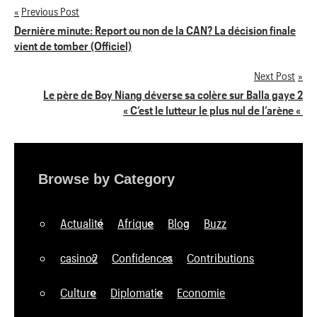
Previous Post
Navigation
Dernière minute: Report ou non de la CAN? La décision finale
vient de tomber (Officiel)
de
Next Post
l’article
Le père de Boy Niang déverse sa colère sur Balla gaye 2
« C’est le lutteur le plus nul de l’arène «
Browse by Category
Actualité
Afrique
Blog
Buzz
casino2
Confidences
Contributions
Culture
Diplomatie
Economie