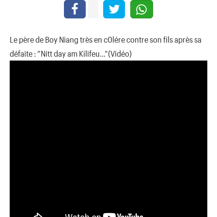
Le père de Boy Niang très en c0lére contre son fils après sa
défaite : ”Nitt day am Kilifeu…”(Vidéo)