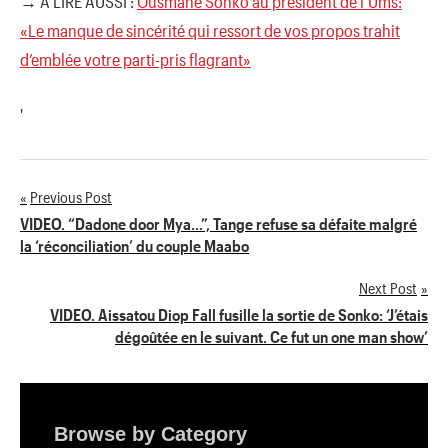
→ A LIRE AUSSI :
Ousmane Sonko au président de l’Ums:
«Le manque de sincérité qui ressort de vos propos trahit
d’emblée votre parti-pris flagrant»
'
Previous Post
Navigation
VIDEO. “Dadone door Mya…”, Tange refuse sa défaite malgré
la ‘réconciliation’ du couple Maabo
de
Next Post
l’article
VIDEO. Aissatou Diop Fall fusille la sortie de Sonko: ‘J’étais
dégoûtée en le suivant. Ce fut un one man show’
Browse by Category