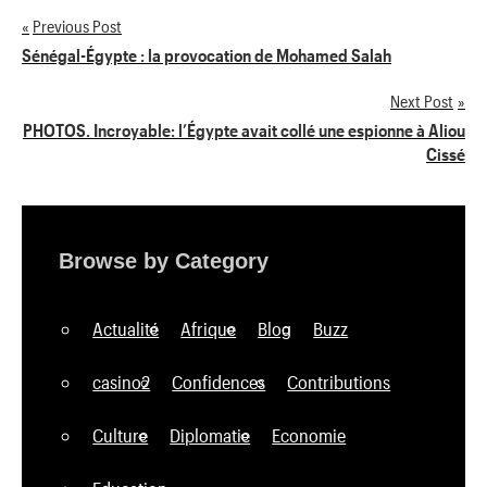
Previous Post
Navigation
Sénégal-Égypte : la provocation de Mohamed Salah
de
Next Post
PHOTOS. Incroyable: l’Égypte avait collé une espionne à Aliou
l’article
Cissé
Browse by Category
Actualité
Afrique
Blog
Buzz
casino2
Confidences
Contributions
Culture
Diplomatie
Economie