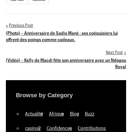
Previous Post
Navigation
(Photo) – Anniversaire de Sadio Mané : ses coéquipiers lui
offrent des poings comme cadeaux.
de
Next Post
l’article
(Vidéo) – Kelly de Macdi fête son anniversaire avec un Ndogou
Royal
Browse by Category
Actualité
Afrique
Blog
Buzz
casino2
Confidences
Contributions