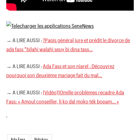
→ A LIRE AUSSI :
?Papis général jure et prédit le divorce de
ada fass *bilahi walahi seuy bi dina tass…
→ A LIRE AUSSI :
Ada Fass et son niarel : Découvrez
pourquoi son deuxième mariage fait du mal…
→ A LIRE AUSSI :
(Vidéo)10mille problèmes recadre Ada
Fass: « Amoul conseiller, li ko dal moko ték bopam… »
'
Ada Fass
Ndickou