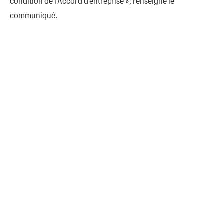
condition de l’Accord d’entreprise », renseigne le
communiqué.