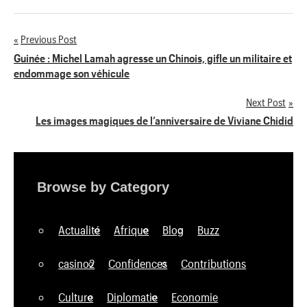
Previous Post
Navigation
Guinée : Michel Lamah agresse un Chinois, gifle un militaire et
endommage son véhicule
de
Next Post
l’article
Les images magiques de l’anniversaire de Viviane Chidid
Browse by Category
Actualité
Afrique
Blog
Buzz
casino2
Confidences
Contributions
Culture
Diplomatie
Economie