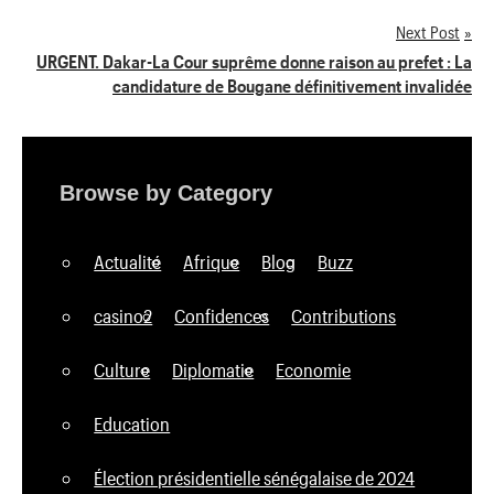
de
Next Post
l’article
URGENT. Dakar-La Cour suprême donne raison au prefet : La
candidature de Bougane définitivement invalidée
Browse by Category
Actualité
Afrique
Blog
Buzz
casino2
Confidences
Contributions
Culture
Diplomatie
Economie
Education
Élection présidentielle sénégalaise de 2024