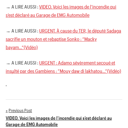
→ A LIRE AUSSI :
VIDEO. Voici les images de l’incendie qui
s’est déclaré au Garage de EMG Automobile
→ A LIRE AUSSI :
URGENT. À cause du TER, le député Sadaga
sacrifie un mouton et rebaptise Sonko : “Macky
bayam…”(Vidéo)
→ A LIRE AUSSI :
URGENT : Adamo sévèrement secoué et
insµlté par des Gambiens : ”Mouy daw di lakhatou…”(Vidéo)
'
Previous Post
Navigation
VIDEO. Voici les images de l’incendie qui s’est déclaré au
Garage de EMG Automobile