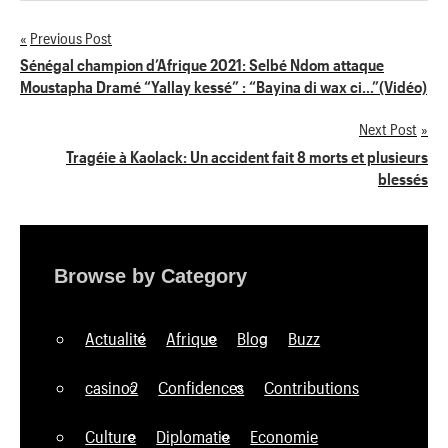
Previous Post
Navigation
Sénégal champion d’Afrique 2021: Selbé Ndom attaque
Moustapha Dramé “Yallay kessé” : “Bayina di wax ci…”(Vidéo)
de
Next Post
l’article
Tragéie à Kaolack: Un accident fait 8 morts et plusieurs
blessés
Browse by Category
Actualité
Afrique
Blog
Buzz
casino2
Confidences
Contributions
Culture
Diplomatie
Economie