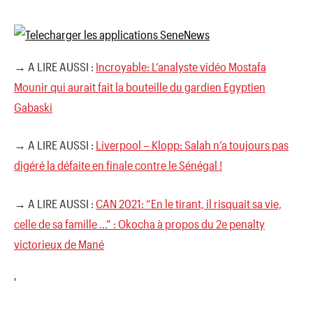
→ A LIRE AUSSI :
Incroyable: L’analyste vidéo Mostafa
Mounir qui aurait fait la bouteille du gardien Egyptien
Gabaski
→ A LIRE AUSSI :
Liverpool – Klopp: Salah n’a toujours pas
digéré la défaite en finale contre le Sénégal !
→ A LIRE AUSSI :
CAN 2021: “En le tirant, il risquait sa vie,
celle de sa famille …” : Okocha à propos du 2e penalty
victorieux de Mané
'