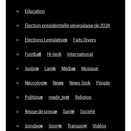
Education
Élection présidentielle sénégalaise de 2024
Elections Legislatives
Faits Divers
Football
Hi-tech
International
Justice
Lamb
Médias
Musique
Nécrologie
News
News Tech
People
Politique
ready_text
Religion
Revue de presse
Santé
Société
Sondage
Sports
Transport
Vidéos