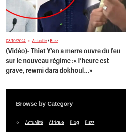
03/10/2024
Actualité
/
Buzz
(Vidéo)- Thiat Y’en a marre ouvre du feu
sur le nouveau régime :« l’heure est
grave, rewmi dara dokhoul…»
Browse by Category
Actualité
Afrique
Blog
Buzz