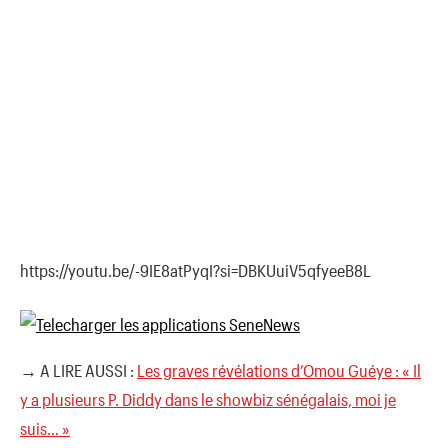
https://youtu.be/-9IE8atPyqI?si=DBKUuiV5qfyeeB8L
→ A LIRE AUSSI :
Les graves révélations d’Omou Guéye : « Il
y a plusieurs P. Diddy dans le showbiz sénégalais, moi je
suis… »