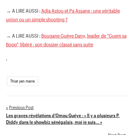
→ A LIRE AUSSI :
Adja Astou et Pa Assane : une véritable
union ou un simple shooting ?
→ A LIRE AUSSI :
Bougane Guèye Dany, leader de “Guem sa
Bopp”, libéré : son dossier classé sans suite
'
Thiat yen marre
Previous Post
Navigation
Les graves révélations d’Omou Guéye : « Il y a plusieurs P.
Diddy dans le showbiz sénégalais, moi je suis… »
de
Next Post