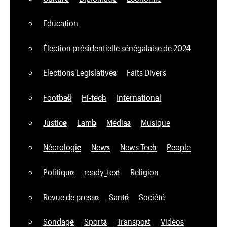
Education
Élection présidentielle sénégalaise de 2024
Elections Legislatives
Faits Divers
Football
Hi-tech
International
Justice
Lamb
Médias
Musique
Nécrologie
News
News Tech
People
Politique
ready_text
Religion
Revue de presse
Santé
Société
Sondage
Sports
Transport
Vidéos