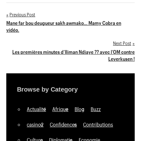
Previous Post
Navigation
Mane far bou deugueur sakh awmako… Mamy Cobra en
vidéo.
de
Next Post
l’article
Les premières minutes d’Iliman Ndiaye ?? avec l’OM contre
Leverkusen !
Browse by Category
Actualité
Afrique
Blog
Buzz
casino2
Confidences
Contributions
Culture
Diplomatie
Economie