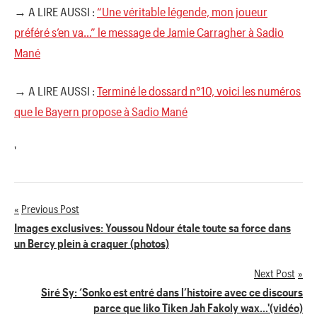
→ A LIRE AUSSI :
“Une véritable légende, mon joueur
préféré s’en va…” le message de Jamie Carragher à Sadio
Mané
→ A LIRE AUSSI :
Terminé le dossard n°10, voici les numéros
que le Bayern propose à Sadio Mané
'
Previous Post
Navigation
Images exclusives: Youssou Ndour étale toute sa force dans
un Bercy plein à craquer (photos)
de
Next Post
l’article
Siré Sy: ‘Sonko est entré dans l’histoire avec ce discours
parce que liko Tiken Jah Fakoly wax…'(vidéo)