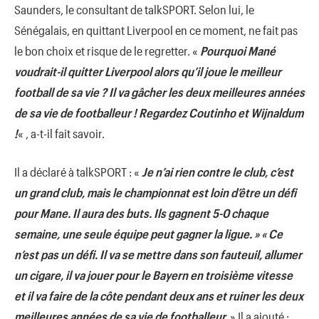
Saunders, le consultant de talkSPORT. Selon lui, le
Sénégalais, en quittant Liverpool en ce moment, ne fait pas
le bon choix et risque de le regretter. «
Pourquoi Mané
voudrait-il quitter Liverpool alors qu’il joue le meilleur
football de sa vie ? Il va gâcher les deux meilleures années
de sa vie de footballeur ! Regardez Coutinho et Wijnaldum
!
« , a-t-il fait savoir.
Il a déclaré à talkSPORT : «
Je n’ai rien contre le club, c’est
un grand club, mais le championnat est loin d’être un défi
pour Mane. Il aura des buts. Ils gagnent 5-0 chaque
semaine, une seule équipe peut gagner la ligue. » « Ce
n’est pas un défi. Il va se mettre dans son fauteuil, allumer
un cigare, il va jouer pour le Bayern en troisième vitesse
et il va faire de la côte pendant deux ans et ruiner les deux
meilleures années de sa vie de footballeur.
» Il a ajouté :