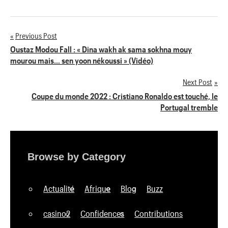
Previous Post
Navigation
Oustaz Modou Fall : « Dina wakh ak sama sokhna mouy
mourou mais… sen yoon nékoussi » (Vidéo)
de
Next Post
l’article
Coupe du monde 2022 : Cristiano Ronaldo est touché, le
Portugal tremble
Browse by Category
Actualité
Afrique
Blog
Buzz
casino2
Confidences
Contributions