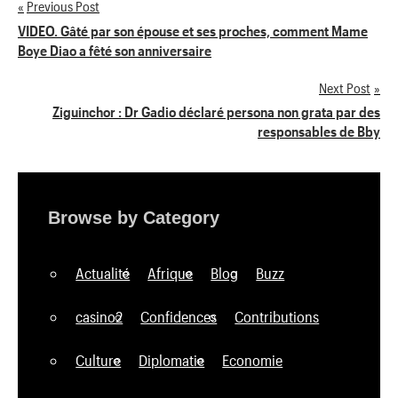
Previous Post
Navigation
VIDEO. Gâté par son épouse et ses proches, comment Mame
Boye Diao a fêté son anniversaire
de
Next Post
l’article
Ziguinchor : Dr Gadio déclaré persona non grata par des
responsables de Bby
Browse by Category
Actualité
Afrique
Blog
Buzz
casino2
Confidences
Contributions
Culture
Diplomatie
Economie