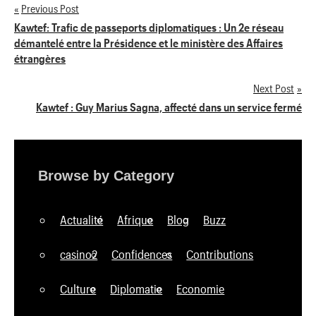
Previous Post
Navigation
Kawtef: Trafic de passeports diplomatiques : Un 2e réseau
démantelé entre la Présidence et le ministère des Affaires
de
étrangères
l’article
Next Post
Kawtef : Guy Marius Sagna, affecté dans un service fermé
Browse by Category
Actualité
Afrique
Blog
Buzz
casino2
Confidences
Contributions
Culture
Diplomatie
Economie