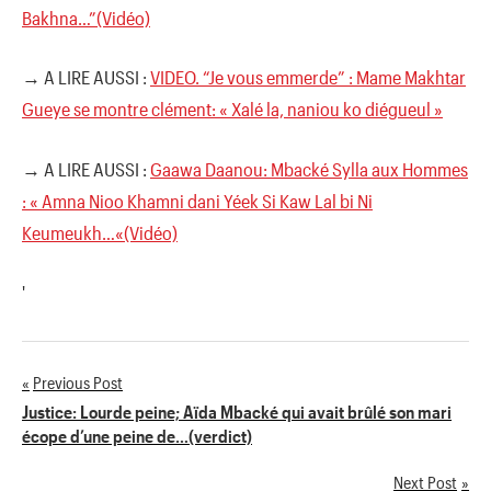
Bakhna…”(Vidéo)
→ A LIRE AUSSI :
VIDEO. “Je vous emmerde” : Mame Makhtar
Gueye se montre clément: « Xalé la, naniou ko diégueul »
→ A LIRE AUSSI :
Gaawa Daanou: Mbacké Sylla aux Hommes
: « Amna Nioo Khamni dani Yéek Si Kaw Lal bi Ni
Keumeukh…«(Vidéo)
'
Previous Post
Navigation
Justice: Lourde peine; Aïda Mbacké qui avait brûlé son mari
écope d’une peine de…(verdict)
de
Next Post