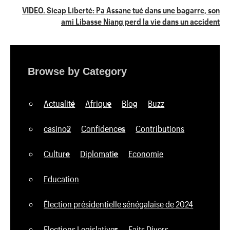
l’article
VIDEO. Sicap Liberté: Pa Assane tué dans une bagarre, son
ami Libasse Niang perd la vie dans un accident
Browse by Category
Actualité
Afrique
Blog
Buzz
casino2
Confidences
Contributions
Culture
Diplomatie
Economie
Education
Élection présidentielle sénégalaise de 2024
Elections Legislatives
Faits Divers