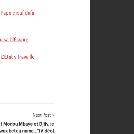
”Pape diouf dafa
s sa bl£ssure
’État y travaille
Next Post
 Modou Mbaye et Djily, le
a wax beteu nama…”(Vidéo)