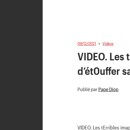
09/12/2021
Vidéos
VIDEO. Les t
d’ét0uffer s
Publié par
Pape Diop
VIDEO. Les tErribles ima