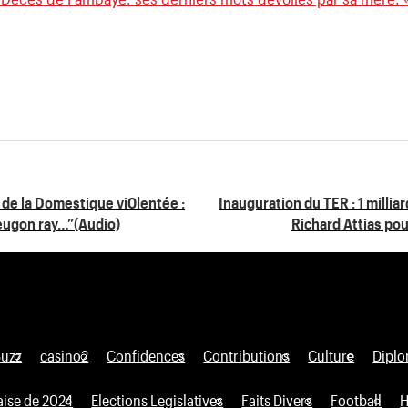
 de la Domestique vi0lentée :
Inauguration du TER : 1 millia
eugon ray…”(Audio)
Richard Attias pou
Buzz
casino2
Confidences
Contributions
Culture
Diplo
aise de 2024
Elections Legislatives
Faits Divers
Football
H