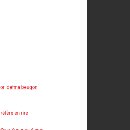
door, defma beugon
réfère en rire
: «Yaye Sonouna Awma