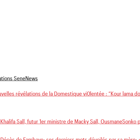
uvelles révélations de la Domestique vi0lentée : “Kour lama 
Khalifa Sall, futur 1er ministre de Macky Sall, OusmaneSonko p
 Décès de Fambaye: ses derniers mots dévoilés par sa mère