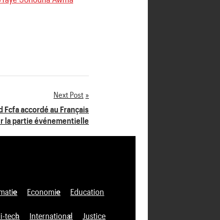
Next Post
rd Fcfa accordé au Français
r la partie événementielle
matie
Economie
Education
i-tech
International
Justice