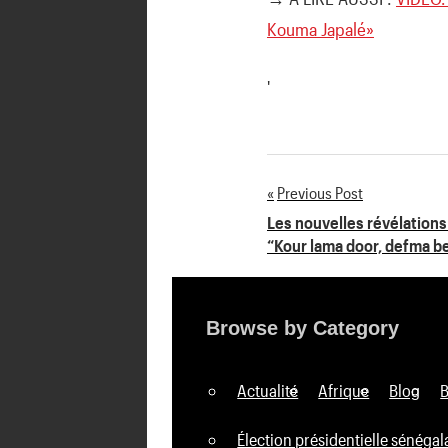
Kouma Japalé»
'
Previous Post
Navigation
Les nouvelles révélations
“Kour lama door, defma b
de
l’article
Browse by Category
Actualité
Afrique
Blog
Élection présidentielle sénégal