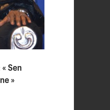
 « Sen
ne »