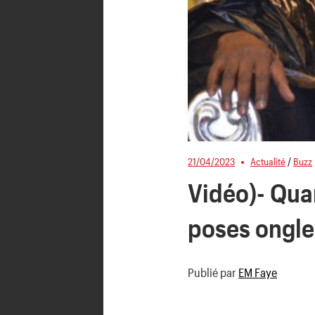
21/04/2023
Actualité
/
Buzz
Vidéo)- Quan
poses ongle
Publié par
EM Faye