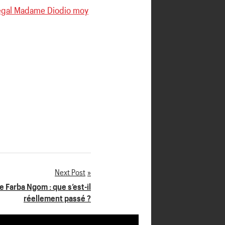
négal Madame Diodio moy
Next Post
e Farba Ngom : que s’est-il
réellement passé ?