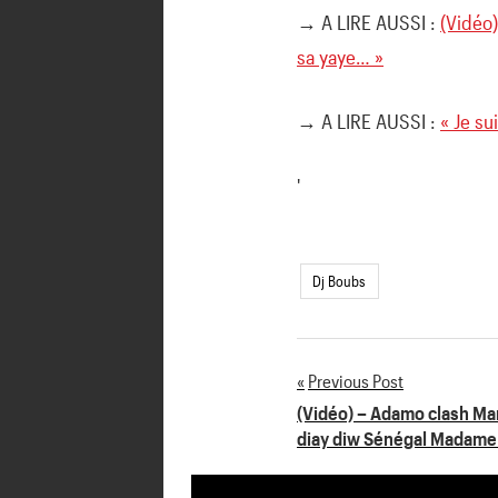
→ A LIRE AUSSI :
(Vidéo
sa yaye… »
→ A LIRE AUSSI :
« Je su
'
Dj Boubs
Previous Post
Navigation
(Vidéo) – Adamo clash Ma
diay diw Sénégal Madame
de