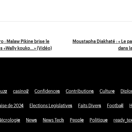
o : Malaw Pikine brise le
Moustapha Diakhaté : « Le par
es «Wally kouko…» (Vidéo)
dans l
Buzz
casino2
Confidences
Contributions
Culture
Diplo
aise de 2024
Elections Legislatives
Faits Divers
Football
H
Nécrologie
News
News Tech
People
Politique
ready_te