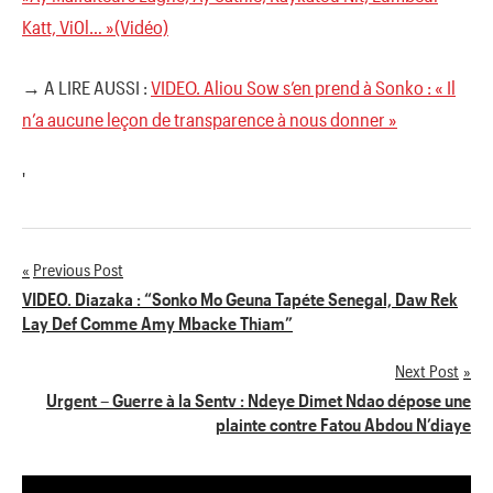
Katt, Vi0l… »(Vidéo)
→ A LIRE AUSSI :
VIDEO. Aliou Sow s’en prend à Sonko : « Il
n’a aucune leçon de transparence à nous donner »
'
Previous Post
Navigation
VIDEO. Diazaka : “Sonko Mo Geuna Tapéte Senegal, Daw Rek
Lay Def Comme Amy Mbacke Thiam”
de
Next Post
l’article
Urgent – Guerre à la Sentv : Ndeye Dimet Ndao dépose une
plainte contre Fatou Abdou N’diaye