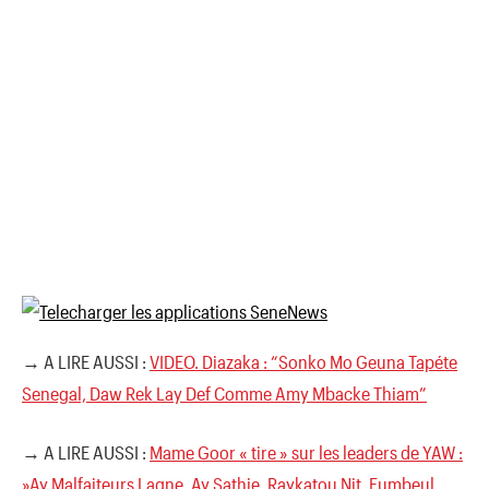
→ A LIRE AUSSI :
VIDEO. Diazaka : “Sonko Mo Geuna Tapéte
Senegal, Daw Rek Lay Def Comme Amy Mbacke Thiam”
→ A LIRE AUSSI :
Mame Goor « tire » sur les leaders de YAW :
»Ay Malfaiteurs Lagne, Ay Sathie, Raykatou Nit, Eumbeul