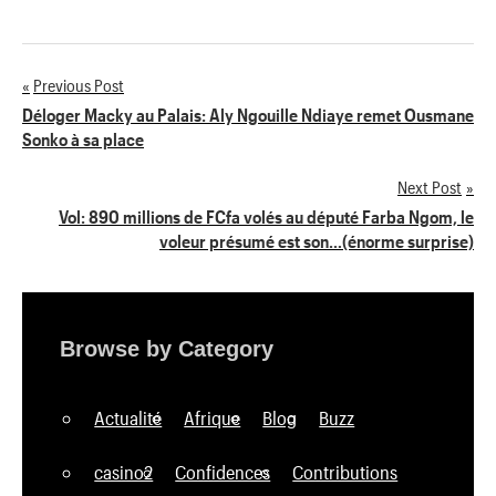
Previous Post
Navigation
Déloger Macky au Palais: Aly Ngouille Ndiaye remet Ousmane
Sonko à sa place
de
Next Post
l’article
Vol: 890 millions de FCfa volés au député Farba Ngom, le
voleur présumé est son…(énorme surprise)
Browse by Category
Actualité
Afrique
Blog
Buzz
casino2
Confidences
Contributions