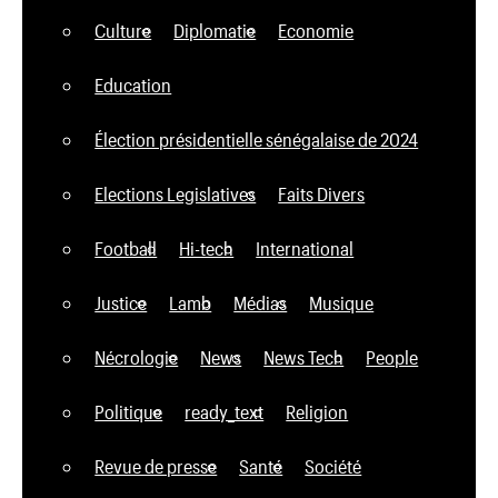
Culture
Diplomatie
Economie
Education
Élection présidentielle sénégalaise de 2024
Elections Legislatives
Faits Divers
Football
Hi-tech
International
Justice
Lamb
Médias
Musique
Nécrologie
News
News Tech
People
Politique
ready_text
Religion
Revue de presse
Santé
Société