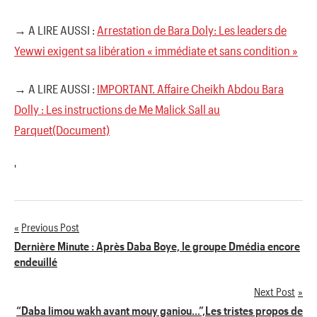
→ A LIRE AUSSI :
Arrestation de Bara Doly: Les leaders de
Yewwi exigent sa libération « immédiate et sans condition »
→ A LIRE AUSSI :
IMPORTANT. Affaire Cheikh Abdou Bara
Dolly : Les instructions de Me Malick Sall au
Parquet(Document)
'
Previous Post
Navigation
Dernière Minute : Après Daba Boye, le groupe Dmédia encore
endeuillé
de
Next Post
l’article
“Daba limou wakh avant mouy ganiou…”,Les tristes propos de