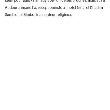
Idem pour Baïdy Hamady Sow, un de ses proches, mais aussi
Abdourahmane Lô, réceptionniste à l’hôtel Nina, et Khadim
Samb dit «Djimbori», chanteur religieux.