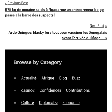
Previous Post
Navigation
675 kg de cocaïne saisis à Ngaparou: un entrepreneur belge
passe à la barre des suspects !
de
Next Post
l’article
Ardo Gningue: Macky fera tout pour vacciner les Sénégalais
avant l’arrivée du Magal… »
Browse by Category
Actualité
Afrique
Blog
Buzz
casino2
Confidences
Contributions
Culture
Diplomatie
Economie