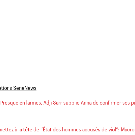
 Presque en larmes, Adji Sarr supplie Anna de confirmer ses 
ettez à la tête de l’État des hommes accusés de viol”: Macron