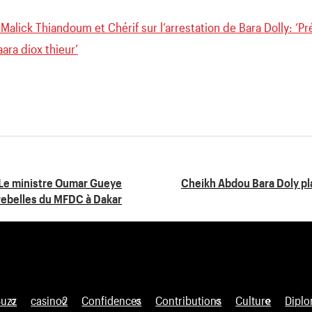
Malick Thiandoum et Chérif sur l’arrestation de Bara Dolly: ‘P
aara diox thieur’
 Le ministre Oumar Gueye
Cheikh Abdou Bara Doly p
 rebelles du MFDC à Dakar
Buzz
casino2
Confidences
Contributions
Culture
Diplo