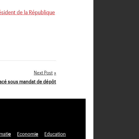
résident de la République
Next Post
lacé sous mandat de dépôt
matie
Economie
Education