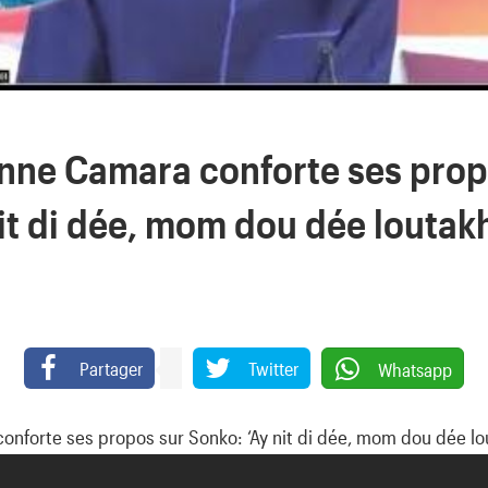
ne Camara conforte ses prop
it di dée, mom dou dée loutakh
Partager
Twitter
Whatsapp
nforte ses propos sur Sonko: ‘Ay nit di dée, mom dou dée lou