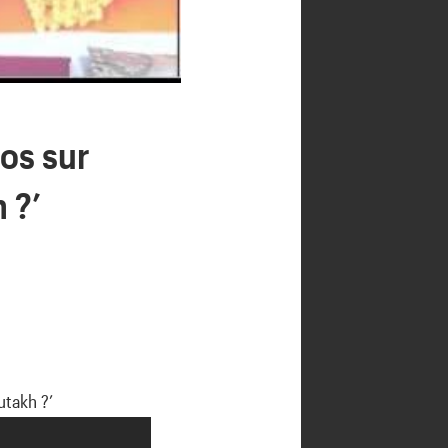
os sur
 ?’
takh ?’