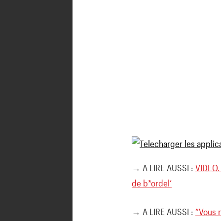
→ A LIRE AUSSI :
VIDEO.
de b*ordel’
→ A LIRE AUSSI :
“Vous m