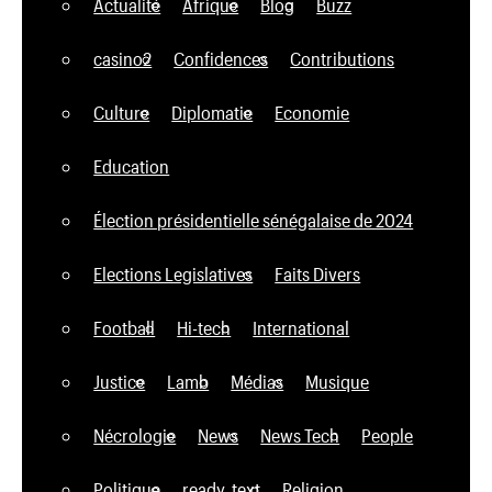
Actualité
Afrique
Blog
Buzz
casino2
Confidences
Contributions
Culture
Diplomatie
Economie
Education
Élection présidentielle sénégalaise de 2024
Elections Legislatives
Faits Divers
Football
Hi-tech
International
Justice
Lamb
Médias
Musique
Nécrologie
News
News Tech
People
Politique
ready_text
Religion