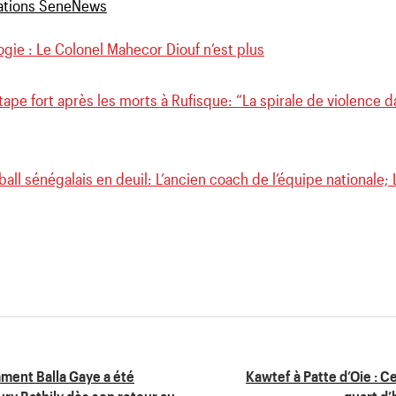
gie : Le Colonel Mahecor Diouf n’est plus
ape fort après les morts à Rufisque: “La spirale de violence 
ball sénégalais en deuil: L’ancien coach de l’équipe nationale
ment Balla Gaye a été
Kawtef à Patte d’Oie : C
ury Bathily dès son retour au
quart d’