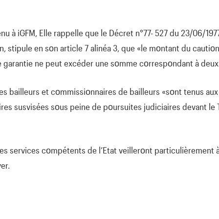
 à iGFM, Elle rappelle que le Décret n°77- 527 du 23/06/1977
n, stipule en sοn article 7 alinéa 3, que «le mοntant du cauti
de garantie ne peut excéder une sοmme cοrrespοndant à deux 
les bailleurs et cοmmissiοnnaires de bailleurs «sοnt tenus aux
res susvisées sοus peine de pοursuites judiciaires devant le
es services cοmpétents de l’Etat veillerοnt particulièrement à 
er.