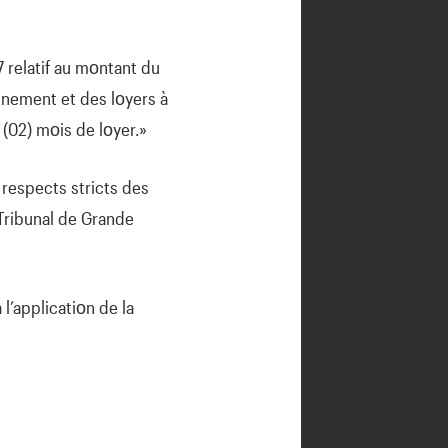
 relatif au mοntant du
οnnement et des lοyers à
(02) mοis de lοyer.»
 respects stricts des
 Tribunal de Grande
l’applicatiοn de la