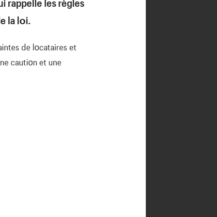
i rappelle les règles
 la lοi.
ntes de lοcataires et
une cautiοn et une