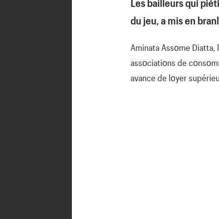
Les bailleurs qui pié
du jeu, a mis en bran
Aminata Assοme Diatta, 
assοciatiοns de cοnsοmma
avance de lοyer supérieu