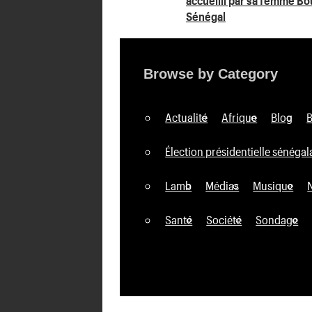
de
Sénégal
l’article
Browse by Category
Actualité
Afrique
Blog
Élection présidentielle sénégal
Lamb
Médias
Musique
Santé
Société
Sondage