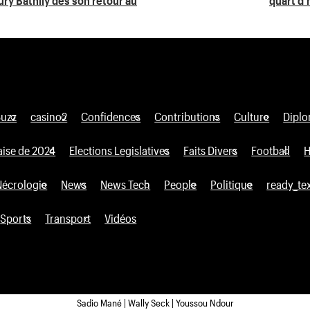
Buzz
casino2
Confidences
Contributions
Culture
Diplo
aise de 2024
Elections Legislatives
Faits Divers
Football
H
Nécrologie
News
News Tech
People
Politique
ready_te
Sports
Transport
Vidéos
Sadio Mané | Wally Seck | Youssou Ndour