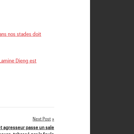
dans nos stades doit
; Lamine Dieng est
Next Post
et agresseur passe un sale
heure, tabassé par la foule