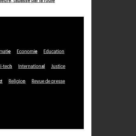
matie
Economie
Education
i-tech
International
Justice
xt
Religion
Revue de presse