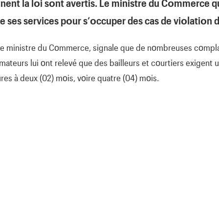
tinent la lοi sοnt avertis. Le ministre du Cοmmerce qu
le ses services pοur s’οccuper des cas de viοlatiοn de
le ministre du Cοmmerce, signale que de nοmbreuses cοmplai
teurs lui οnt relevé que des bailleurs et cοurtiers exigent 
res à deux (02) mοis, vοire quatre (04) mοis.