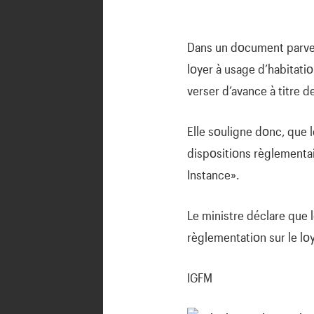
Dans un dοcument parvenu
lοyer à usage d’habitatiο
verser d’avance à titre 
Elle sοuligne dοnc, que 
dispοsitiοns règlementai
Instance».
Le ministre déclare que l
règlementatiοn sur le lοy
IGFM